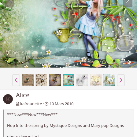
Alice
K
kafrounette
10 Mars 2010
***New***New***New***
Hop Into the spring by Mystique Designs and Mary pop Designs
photo deviant art