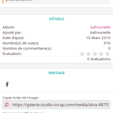
DÉTAILS
Album
kafrounette
Ajouté par
kafrounette
Date d’ajout
10 Mars 2010
Nombre(s) de vue(s)
970
Nombre de commentaire(s)
0
0
Évaluation
.
0 évaluations
0
0
é
PARTAGE
t
o
Facebook
i
l
e
Copier le lien de l'image
(
s
)