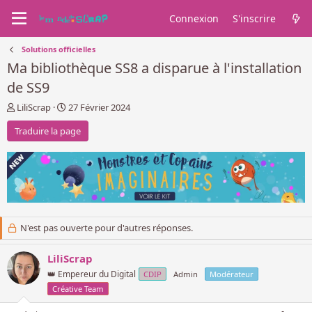
Connexion
S'inscrire
Solutions officielles
Ma bibliothèque SS8 a disparue à l'installation
de SS9
A
D
LiliScrap
27 Février 2024
u
a
Traduire la page
t
t
e
e
u
d
r
e
d
d
e
é
l
b
a
u
N'est pas ouverte pour d'autres réponses.
d
t
i
s
LiliScrap
c
👑 Empereur du Digital
CDIP
Admin
Modérateur
u
Créative Team
s
s