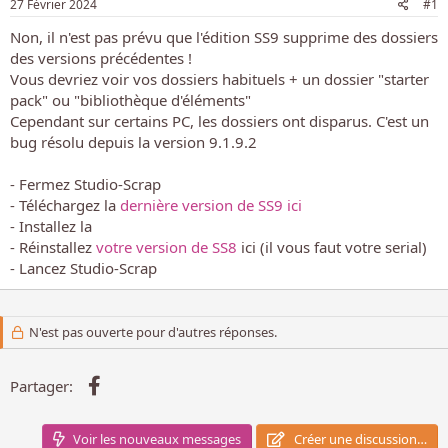
27 Février 2024
#1
i
o
Non, il n'est pas prévu que l'édition SS9 supprime des dossiers
n
des versions précédentes !
Vous devriez voir vos dossiers habituels + un dossier "starter
pack" ou "bibliothèque d'éléments"
Cependant sur certains PC, les dossiers ont disparus. C'est un
bug résolu depuis la version 9.1.9.2
- Fermez Studio-Scrap
- Téléchargez la
dernière version de SS9 ici
- Installez la
- Réinstallez
votre version de SS8
ici (il vous faut votre serial)
- Lancez Studio-Scrap
N'est pas ouverte pour d'autres réponses.
Facebook
Partager:
Voir les nouveaux messages
Créer une discussion…