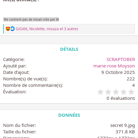
Ne contient pas de visuel crée par IA
L
GiGi66
,
Nicolette
,
mizaza
et 3 autres
e
s
r
é
DÉTAILS
a
c
Catégorie
SCRAPTOBER
t
Ajouté par
marie-rose Moyson
i
Date d’ajout
9 Octobre 2025
o
n
Nombre(s) de vue(s)
222
s
Nombre de commentaire(s)
4
:
0
Évaluation
.
0 évaluations
0
0
é
DONNÉES
t
o
Nom du fichier
secret 9.jpg
i
Taille du fichier
371.8 KB
l