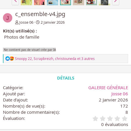
c_ensemble-v4.jpg
J
Josse 06
2 Janvier 2026
Kit(s) utilisé(s) :
Photos de famille
Ne contient pas de visuel crée par IA
L
Snoopy 22
,
Scrapbreizh
,
christouneda
et 3 autres
e
s
r
é
DÉTAILS
a
c
Catégorie
GALERIE GÉNÉRALE
t
Ajouté par
Josse 06
i
Date d’ajout
2 Janvier 2026
o
n
Nombre(s) de vue(s)
172
s
Nombre de commentaire(s)
8
:
0
Évaluation
.
0 évaluations
0