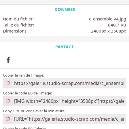
0
é
DONNÉES
t
o
Nom du fichier
c_ensemble-v4.jpg
i
Taille du fichier
840.7 KB
l
Dimensions
2480px x 3508px
e
(
s
PARTAGE
)
Facebook
Copier le lien de l'image
Copier le code BB de l'image
Copy URL BB code avec la miniature
Copier le code BB Galerie