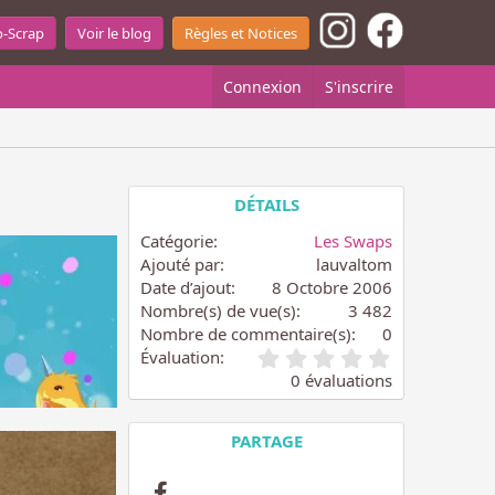
o-Scrap
Voir le blog
Règles et Notices
Connexion
S'inscrire
DÉTAILS
Catégorie
Les Swaps
Ajouté par
lauvaltom
Date d’ajout
8 Octobre 2006
Nombre(s) de vue(s)
3 482
Nombre de commentaire(s)
0
0
Évaluation
.
0 évaluations
0
0
é
PARTAGE
t
o
Facebook