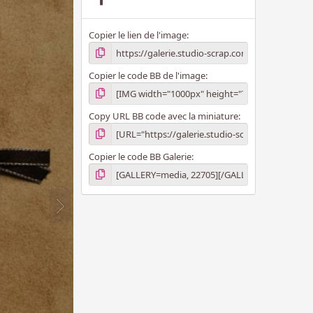
i
l
e
Copier le lien de l'image
(
s
)
Copier le code BB de l'image
Copy URL BB code avec la miniature
Copier le code BB Galerie