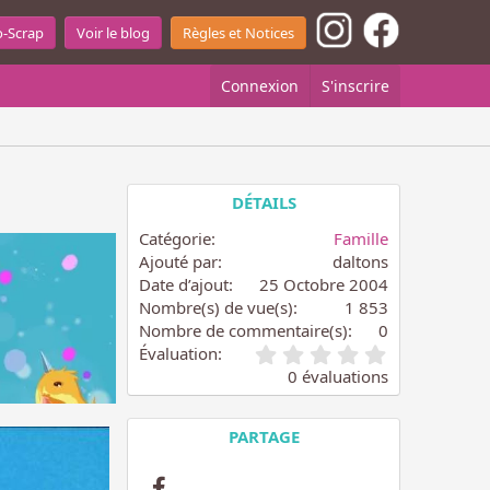
o-Scrap
Voir le blog
Règles et Notices
Connexion
S'inscrire
DÉTAILS
Catégorie
Famille
Ajouté par
daltons
Date d’ajout
25 Octobre 2004
Nombre(s) de vue(s)
1 853
Nombre de commentaire(s)
0
0
Évaluation
.
0 évaluations
0
0
é
PARTAGE
t
o
Facebook