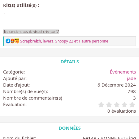
Kit(s) utilisé(s) :
Ne contient pas de visuel crée par IA
L
Scrapbreizh
,
levers
,
Snoopy 22
et 1 autre personne
e
s
r
é
DÉTAILS
a
c
Catégorie
Événements
t
Ajouté par
jade
i
Date d’ajout
6 Décembre 2024
o
n
Nombre(s) de vue(s)
798
s
Nombre de commentaire(s)
3
:
0
Évaluation
.
0 évaluations
0
0
é
DONNÉES
t
o
Nom du fichier
J-e149 - BONNE FETE.jpg