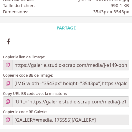
i
Taille du fichier
990.1 KB
l
Dimensions
3543px x 3543px
e
(
s
PARTAGE
)
Facebook
Copier le lien de l'image
Copier le code BB de l'image
Copy URL BB code avec la miniature
Copier le code BB Galerie