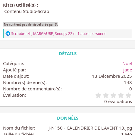
Kit(s) utilisé(s) :
Contenu Studio-Scrap
Ne contient pas de visuel crée par IA
L
Scrapbreizh
,
MARGAURE
,
Snoopy 22
et 1 autre personne
e
s
r
é
DÉTAILS
a
c
Catégorie
Noël
t
Ajouté par
jade
i
Date d’ajout
13 Décembre 2025
o
n
Nombre(s) de vue(s)
148
s
Nombre de commentaire(s)
0
:
0
Évaluation
.
0 évaluations
0
0
é
DONNÉES
t
o
Nom du fichier
J-N150 - CALENDRIER DE L'AVENT 13.jpg
i
Taille du fichier
1 Mo