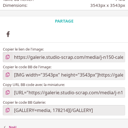
l
Dimensions
3543px x 3543px
e
(
s
PARTAGE
)
Facebook
Copier le lien de l'image
Copier le code BB de l'image
Copy URL BB code avec la miniature
Copier le code BB Galerie
Noël