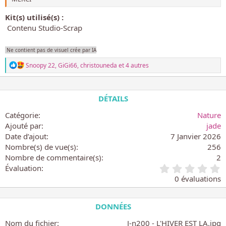
Kit(s) utilisé(s) :
Contenu Studio-Scrap
Ne contient pas de visuel crée par IA
L
Snoopy 22
,
GiGi66
,
christouneda
et 4 autres
e
s
r
é
DÉTAILS
a
c
Catégorie
Nature
t
Ajouté par
jade
i
Date d’ajout
7 Janvier 2026
o
n
Nombre(s) de vue(s)
256
s
Nombre de commentaire(s)
2
:
0
Évaluation
.
0 évaluations
0
0
é
DONNÉES
t
o
Nom du fichier
J-n200 - L'HIVER EST LA.jpg