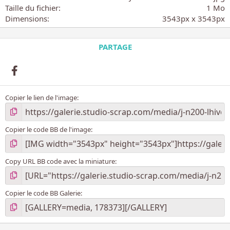
i
Taille du fichier
1 Mo
l
Dimensions
3543px x 3543px
e
(
s
PARTAGE
)
Facebook
Copier le lien de l'image
Copier le code BB de l'image
Copy URL BB code avec la miniature
Copier le code BB Galerie