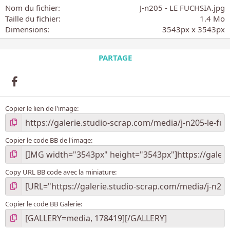
o
Nom du fichier
J-n205 - LE FUCHSIA.jpg
i
Taille du fichier
1.4 Mo
l
Dimensions
3543px x 3543px
e
(
s
PARTAGE
)
Facebook
Copier le lien de l'image
Copier le code BB de l'image
Copy URL BB code avec la miniature
Copier le code BB Galerie