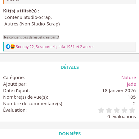
Kit(s) utilisé(s) :
Contenu Studio-Scrap
Autres (Non Studio-Scrap)
Ne contient pas de visuel crée par IA
L
Snoopy 22
,
Scrapbreizh
,
fafa 1951
et 2 autres
e
s
r
é
DÉTAILS
a
c
Catégorie
Nature
t
Ajouté par
jade
i
Date d’ajout
18 Janvier 2026
o
n
Nombre(s) de vue(s)
185
s
Nombre de commentaire(s)
2
:
0
Évaluation
.
0 évaluations
0
0
é
DONNÉES
t