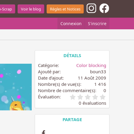
o-Scrap
Voir le blog
Règles et Notices
Connexion
S'inscrire
DÉTAILS
Catégorie
Color blocking
Ajouté par
boun33
Date d’ajout
11 Août 2009
Nombre(s) de vue(s)
1 416
Nombre de commentaire(s)
0
0
Évaluation
.
0 évaluations
0
0
é
PARTAGE
t
o
Facebook