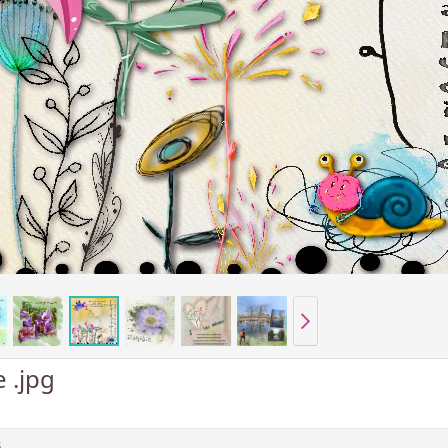
e .jpg
s