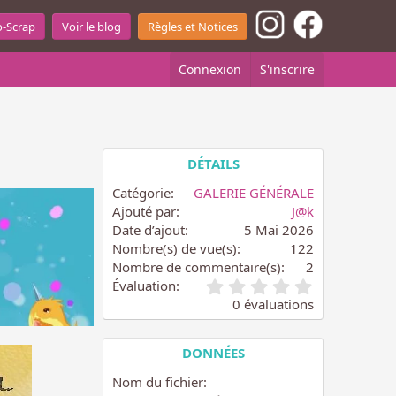
o-Scrap
Voir le blog
Règles et Notices
Connexion
S'inscrire
DÉTAILS
Catégorie
GALERIE GÉNÉRALE
Ajouté par
J@k
Date d’ajout
5 Mai 2026
Nombre(s) de vue(s)
122
Nombre de commentaire(s)
2
0
Évaluation
.
0 évaluations
0
0
é
DONNÉES
t
o
Nom du fichier