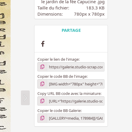
i
le jardin de la fée Capucine .jpg
l
Taille du fichier
183.3 KB
e
Dimensions
780px x 780px
(
s
)
PARTAGE
Facebook
Copier le lien de l'image
Copier le code BB de l'image
Copy URL BB code avec la miniature
Copier le code BB Galerie