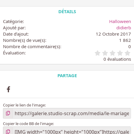
DÉTAILS
Catégorie
Halloween
Ajouté par
didierb
Date d’ajout
12 Octobre 2017
Nombre(s) de vue(s)
1 862
Nombre de commentaire(s)
0
0
Évaluation
.
0 évaluations
0
0
é
PARTAGE
t
o
Facebook
i
l
e
Copier le lien de l'image
(
s
)
Copier le code BB de l'image