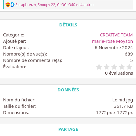
L
Scrapbreizh
,
Snoopy 22
,
CLOCLO40
et 4 autres
e
s
r
é
DÉTAILS
a
c
Catégorie
CREATIVE TEAM
t
Ajouté par
marie-rose Moyson
i
Date d’ajout
6 Novembre 2024
o
n
Nombre(s) de vue(s)
689
s
Nombre de commentaire(s)
5
:
0
Évaluation
.
0 évaluations
0
0
é
DONNÉES
t
o
Nom du fichier
Le nid.jpg
i
Taille du fichier
361.7 KB
l
Dimensions
1772px x 1772px
e
(
s
PARTAGE
)