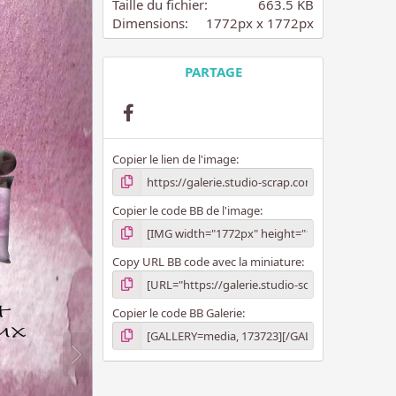
i
Taille du fichier
663.5 KB
l
Dimensions
1772px x 1772px
e
(
s
PARTAGE
)
Facebook
Copier le lien de l'image
Copier le code BB de l'image
Copy URL BB code avec la miniature
Copier le code BB Galerie