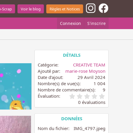
o-Scrap
Voir le blog
Règles et Notices
Connexion
S'inscrire
DÉTAILS
Catégorie
CREATIVE TEAM
Ajouté par
marie-rose Moyson
Date d’ajout
29 Avril 2024
Nombre(s) de vue(s)
1 004
Nombre de commentaire(s)
9
0
Évaluation
.
0 évaluations
0
0
é
DONNÉES
t
o
Nom du fichier
IMG_4797.jpeg