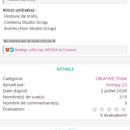
Kit(s) utilisé(s) :
Histoire de trolls
Contenu Studio-Scrap
Autres (Non Studio-Scrap)
Ne contient pas de visuel crée par IA
L
Nadège
,
LiliScrap
,
ARTHEA
et 5 autres
e
s
r
é
DÉTAILS
a
c
Catégorie
CREATIVE TEAM
t
Ajouté par
Snoopy 22
i
Date d’ajout
2 Juillet 2026
o
n
Nombre(s) de vue(s)
215
s
Nombre de commentaire(s)
3
:
0
Évaluation
.
0 évaluations
0
0
é