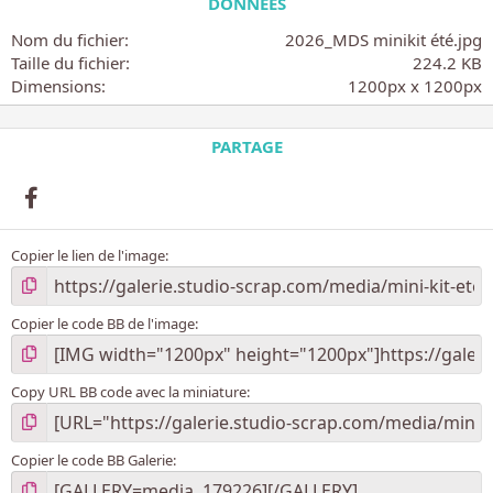
DONNÉES
t
o
Nom du fichier
2026_MDS minikit été.jpg
i
Taille du fichier
224.2 KB
l
Dimensions
1200px x 1200px
e
(
s
PARTAGE
)
Facebook
Copier le lien de l'image
Copier le code BB de l'image
Copy URL BB code avec la miniature
Copier le code BB Galerie