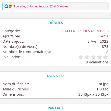
q
L
Nicolette
,
Chlodie
,
Snoopy 22
et 5 autres
u
e
e
s
m
r
é
e
DÉTAILS
a
n
c
Catégorie
CHALLENGES DES MEMBRES
t
t
p
Ajouté par
AniT
i
o
Date d’ajout
3 Avril 2022
o
u
n
Nombre(s) de vue(s)
873
r
s
Nombre de commentaire(s)
8
l
:
0
Évaluation
e
.
0 évaluations
s
0
c
0
h
é
DONNÉES
a
t
l
o
Nom du fichier
at.jpg
l
i
Taille du fichier
e
1.8 Mo
l
n
Dimensions
3543px x 3543px
e
g
(
e
s
s
PARTAGE
)