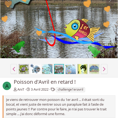
Poisson d'Avril en retard !
A
T
AniT
3 Avril 2022
challenge1eravril
a
g
Je viens de retrouver mon poisson du 1er avril ... il était sorti du
(
bocal, et vient juste de rentrer sous un parapluie fait à l'aide de
u
points jaunes !! Par contre pour le faire, je n'ai pas trouver le trait
n
simple ... j'ai donc déformé une forme.
i