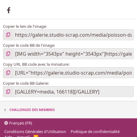
e
t
Facebook
d
é
f
Copier le lien de l'image
i
s
)
Copier le code BB de l'image
Copy URL BB code avec la miniature
Copier le code BB Galerie
CHALLENGES DES MEMBRES
Français (FR)
Conditions Générales d'Utilisation
Politique de confidentialité
R