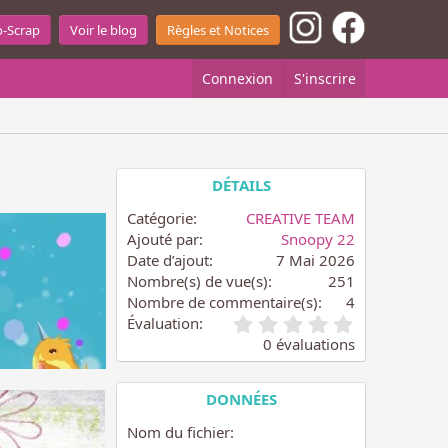
o-Scrap
Voir le blog
Règles et Notices
Connexion
S'inscrire
DÉTAILS
Catégorie
CREATIVE TEAM
Ajouté par
Snoopy 22
Date d’ajout
7 Mai 2026
Nombre(s) de vue(s)
251
Nombre de commentaire(s)
4
0
Évaluation
.
0 évaluations
0
0
é
DONNÉES
t
o
Nom du fichier