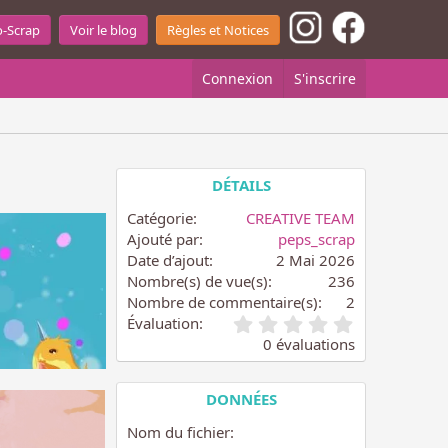
o-Scrap
Voir le blog
Règles et Notices
Connexion
S'inscrire
DÉTAILS
Catégorie
CREATIVE TEAM
Ajouté par
peps_scrap
Date d’ajout
2 Mai 2026
Nombre(s) de vue(s)
236
Nombre de commentaire(s)
2
0
Évaluation
.
0 évaluations
0
0
é
DONNÉES
t
o
Nom du fichier