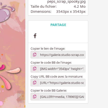
i
peps_scrap_spooky.jpg
l
Taille du fichier
4.2 Mo
e
Dimensions
3543px x 3543px
(
s
)
PARTAGE
Facebook
Copier le lien de l'image
Copier le code BB de l'image
Copy URL BB code avec la miniature
Copier le code BB Galerie