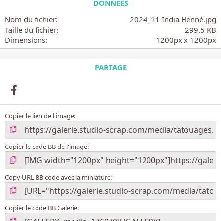
é
DONNÉES
t
o
Nom du fichier
2024_11 India Henné.jpg
i
Taille du fichier
299.5 KB
l
Dimensions
1200px x 1200px
e
(
s
PARTAGE
)
Facebook
Copier le lien de l'image
Copier le code BB de l'image
Copy URL BB code avec la miniature
Copier le code BB Galerie