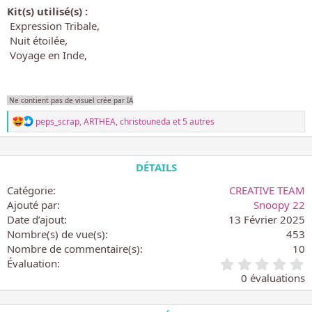
Kit(s) utilisé(s) :
Expression Tribale
Nuit étoilée
Voyage en Inde
Ne contient pas de visuel crée par IA
L
peps_scrap
,
ARTHEA
,
christouneda
et 5 autres
e
s
r
é
DÉTAILS
a
c
Catégorie
CREATIVE TEAM
t
Ajouté par
Snoopy 22
i
Date d’ajout
13 Février 2025
o
n
Nombre(s) de vue(s)
453
s
Nombre de commentaire(s)
10
:
0
Évaluation
.
0 évaluations
0
0