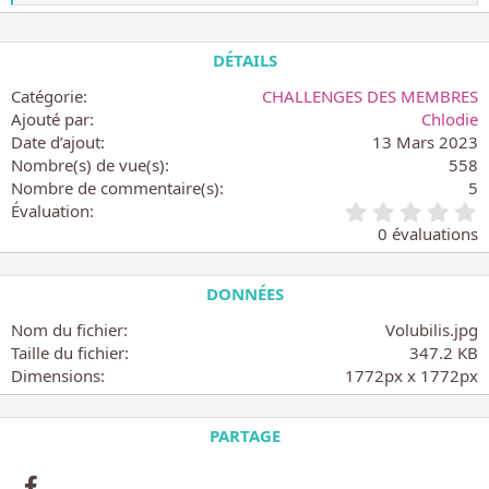
e
q
s
u
r
é
e
DÉTAILS
a
m
c
Catégorie
CHALLENGES DES MEMBRES
e
t
n
Ajouté par
Chlodie
i
t
Date d’ajout
13 Mars 2023
o
p
n
Nombre(s) de vue(s)
558
o
s
Nombre de commentaire(s)
5
u
:
0
Évaluation
r
.
0 évaluations
l
0
e
0
s
é
DONNÉES
c
t
h
o
Nom du fichier
Volubilis.jpg
a
i
Taille du fichier
l
347.2 KB
l
l
Dimensions
1772px x 1772px
e
e
(
n
s
g
PARTAGE
)
e
s
Facebook