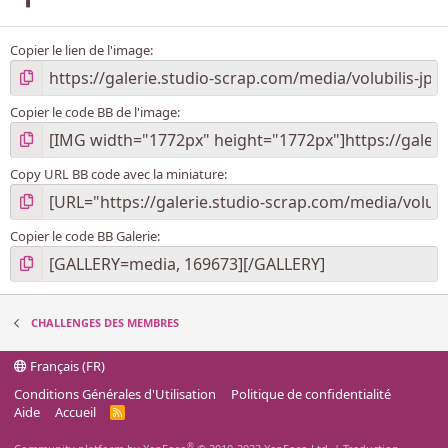
e
t
d
Copier le lien de l'image
é
f
i
s
Copier le code BB de l'image
)
Copy URL BB code avec la miniature
Copier le code BB Galerie
CHALLENGES DES MEMBRES
Français (FR)
Conditions Générales d'Utilisation
Politique de confidentialité
Aide
Accueil
R
S
S
®