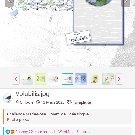
Volubilis.jpg
T
Chlodie
13 Mars 2023
simplicite
a
g
Challenge Marie-Rose ... Merci de l'idée simple...
(
Photo perso
u
n
L
Snoopy 22
,
christouneda
,
WithMo
et 6 autres
i