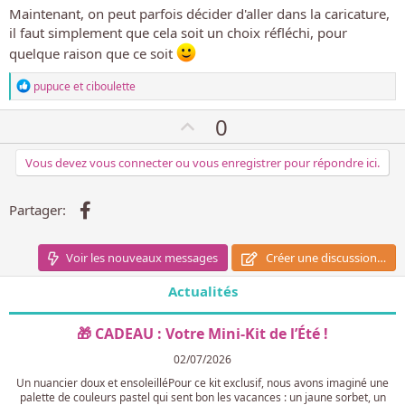
Maintenant, on peut parfois décider d'aller dans la caricature,
il faut simplement que cela soit un choix réfléchi, pour
quelque raison que ce soit
L
pupuce
et
ciboulette
e
s
V
0
r
o
é
a
t
Vous devez vous connecter ou vous enregistrer pour répondre ici.
c
e
t
i
p
Facebook
Partager:
o
o
n
s
s
Voir les nouveaux messages
Créer une discussion…
:
i
Actualités
t
i
🎁 CADEAU : Votre Mini-Kit de l’Été !
f
02/07/2026
Un nuancier doux et ensoleilléPour ce kit exclusif, nous avons imaginé une
palette de couleurs pastel qui sent bon les vacances : un jaune sorbet, un