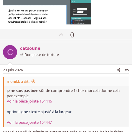
V
0
o
t
catsoune
C
e
🎨 Dompteur de texture
p
o
23 Juin 2026
#5
s
monikk a dit:
i
t
je ne suis pas bien sûr de comprendre ? chez moi cela donne cela
i
par exemple
Voir la pièce jointe 154446
f
option ligne : texte ajusté à la largeur
Voir la pièce jointe 154447