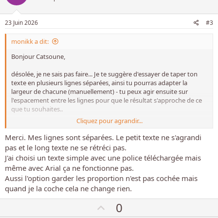
p
o
23 Juin 2026
#3
s
monikk a dit:
i
t
Bonjour Catsoune,
i
désolée, je ne sais pas faire... Je te suggère d'essayer de taper ton
f
texte en plusieurs lignes séparées, ainsi tu pourras adapter la
largeur de chacune (manuellement) - tu peux agir ensuite sur
l'espacement entre les lignes pour que le résultat s'approche de ce
que tu souhaites..
Cliquez pour agrandir...
J'espère que cela fonctionnera, ou que tu trouveras une autre
astuce.
Merci. Mes lignes sont séparées. Le petit texte ne s'agrandi
pas et le long texte ne se rétréci pas.
J'ai choisi un texte simple avec une police téléchargée mais
même avec Arial ça ne fonctionne pas.
Aussi l'option garder les proportion n'est pas cochée mais
quand je la coche cela ne change rien.
V
0