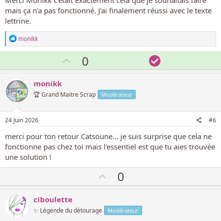
Merci Monikk c'était exactement cela que je souhaitais faire
mais ça n'a pas fonctionné. J'ai finalement réussi avec le texte
lettrine.
L
monikk
e
s
V
S
0
r
o
o
é
a
t
l
monikk
c
e
u
t
🏆 Grand Maitre Scrap
Modérateur
i
p
t
o
o
i
n
24 Juin 2026
#6
s
s
o
:
merci pour ton retour Catsoune... je suis surprise que cela ne
i
n
fonctionne pas chez toi mais l'essentiel est que tu aies trouvée
t
une solution !
i
V
0
f
o
t
ciboulette
e
✨ Légende du détourage
Modérateur