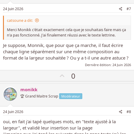
p
o
24 Juin 2026
#7
s
catsoune a dit:
i
t
Merci Monikk c'était exactement cela que je souhaitais faire mais ça
i
n'a pas fonctionné. J'ai finalement réussi avec le texte lettrine.
f
Je suppose, Monnik, que pour que ça marche, il faut écrire
chaque ligne séparément sur une même composition au
format de la largeur souhaitée ? Ou y a t-il une autre astuce ?
Dernière édition:
24 Juin 2026
V
0
o
t
monikk
e
🏆 Grand Maitre Scrap
Modérateur
p
o
24 Juin 2026
#8
s
oui, en fait j'ai tapé quelques mots, en "texte ajusté à la
i
largeur", et validé leur insertion sur la page
t
j'imagine que j'ai tapé les suivants dans la zone texte (où les