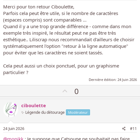
s
Merci pour ton retour Ciboulette,
i
Parfois cela peut être utile, si le nombre de caractères
t
(espaces compris) sont comparables ...
i
Quand il y a une trop grande différence - comme dans mon
f
exemple très inspiré, le résultat peut ne pas être très
esthétique.. Liliscrap nous recommandait d'ailleurs de choisir
systématiquement l'option "retour à la ligne automatique"
pour éviter que les caractères ne soient tassés.
Cela peut aussi un choix ponctuel, pour un graphisme
particulier ?
Dernière édition:
24 Juin 2026
V
0
o
t
ciboulette
e
✨ Légende du détourage
Modérateur
p
o
24 Juin 2026
#11
s
@monikk
: Je suppose que Catsoune ne souhaitait pas faire