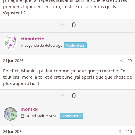
i
premiers figuraient encore), c'est ce qui a permis qu'ils
f
s'ajustent ?
V
0
o
t
ciboulette
e
✨ Légende du détourage
Modérateur
p
o
24 Juin 2026
#9
s
En effet, Monikk, j'ai fait comme ça pour que ça marche. En
i
tout cas, merci à toi et à catsoune. J'ai appris quelque chose de
t
plus aujourd'hui !
i
V
0
f
o
t
monikk
e
🏆 Grand Maitre Scrap
Modérateur
p
o
24 Juin 2026
#10