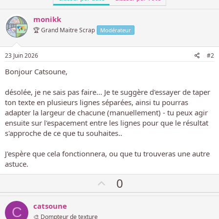
monikk
🏆 Grand Maitre Scrap
Modérateur
23 Juin 2026
#2
Bonjour Catsoune,
désolée, je ne sais pas faire... Je te suggère d'essayer de taper
ton texte en plusieurs lignes séparées, ainsi tu pourras
adapter la largeur de chacune (manuellement) - tu peux agir
ensuite sur l'espacement entre les lignes pour que le résultat
s'approche de ce que tu souhaites..
J'espère que cela fonctionnera, ou que tu trouveras une autre
astuce.
V
0
o
t
catsoune
C
e
🎨 Dompteur de texture