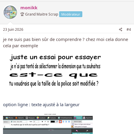
o
t
monikk
e
🏆 Grand Maitre Scrap
Modérateur
p
o
23 Juin 2026
#4
s
je ne suis pas bien sûr de comprendre ? chez moi cela donne
i
cela par exemple
t
i
f
option ligne : texte ajusté à la largeur