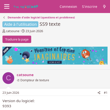
Connexion
S'inscrire
Demande d'aide logiciel (questions et problèmes)
SS9 texte
Aide à l'utilisation
A
D
catsoune
23 Juin 2026
u
a
Traduire la page
t
t
e
e
u
d
r
e
d
d
e
é
l
b
a
u
catsoune
d
t
C
i
🎨 Dompteur de texture
s
c
u
23 Juin 2026
#1
s
Version du logiciel
s
9393
i