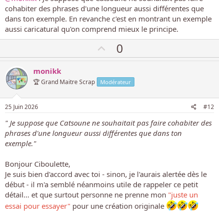
i
cohabiter des phrases d'une longueur aussi différentes que
t
dans ton exemple. En revanche c'est en montrant un exemple
i
aussi caricatural qu'on comprend mieux le principe.
f
V
0
o
t
monikk
e
🏆 Grand Maitre Scrap
Modérateur
p
o
25 Juin 2026
#12
s
" Je suppose que Catsoune ne souhaitait pas faire cohabiter des
i
phrases d'une longueur aussi différentes que dans ton
t
exemple."
i
f
Bonjour Ciboulette,
Je suis bien d'accord avec toi - sinon, je l'aurais alertée dès le
début - il m'a semblé néanmoins utile de rappeler ce petit
détail... et que surtout personne ne prenne mon
"juste un
essai pour essayer"
pour une création originale