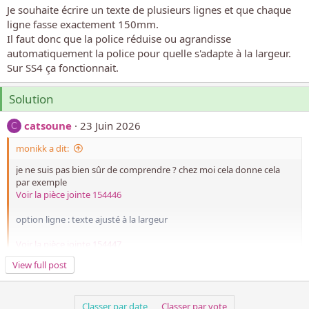
o
Je souhaite écrire un texte de plusieurs lignes et que chaque
n
ligne fasse exactement 150mm.
Il faut donc que la police réduise ou agrandisse
automatiquement la police pour quelle s'adapte à la largeur.
Sur SS4 ça fonctionnait.
Solution
catsoune
23 Juin 2026
C
monikk a dit:
je ne suis pas bien sûr de comprendre ? chez moi cela donne cela
par exemple
Voir la pièce jointe 154446
option ligne : texte ajusté à la largeur
Voir la pièce jointe 154447
View full post
Merci Monikk c'était exactement cela que je souhaitais faire
mais ça n'a pas fonctionné. J'ai finalement réussi avec le texte
lettrine.
Classer par date
Classer par vote